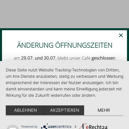
×
ÄNDERUNG ÖFFNUNGSZEITEN
am
29.07. und 30.07.
bleibt unser Café
geschlossen
Diese Seite nutzt Website Tracking-Technologien von Dritten,
Am 02.08. und 09.08. bieten wir kein
um ihre Dienste anzubieten, stetig zu verbessern und Werbung
Frühstücksbuffet an
entsprechend der Interessen der Nutzer anzuzeigen. Ich bin
damit einverstanden und kann meine Einwilligung jederzeit mit
Wirkung für die Zukunft widerrufen oder ändern.
ABLEHNEN
AKZEPTIEREN
MEHR
Powered by
&